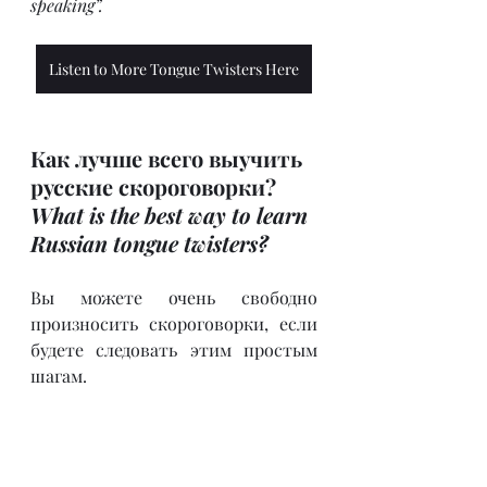
speaking”. 
Listen to More Tongue Twisters Here
Как лучше всего выучить 
русские скороговорки? 
What is the best way to learn 
Russian tongue twisters? 
Вы можете очень свободно 
произносить скороговорки, если 
будете следовать этим простым 
шагам.
You could become very fluent in saying 
tongue twisters if you follow these easy 
steps. 