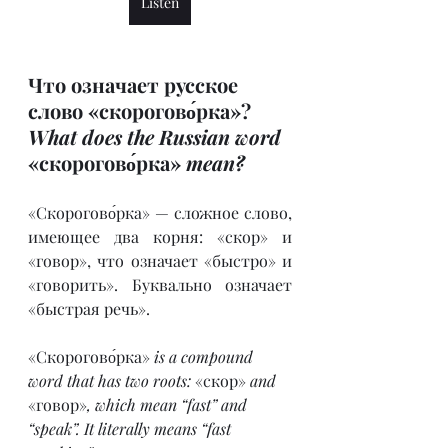
Listen
Что означает русское 
слово «скорогово́рка»? 
What does the Russian word
«скорогово́рка» 
mean?
«Скорогово́рка» — сложное слово, 
имеющее два корня: «скор» и 
«говор», что означает «быстро» и 
«говорить». Буквально означает 
«быстрая речь».
«Скорогово́рка» 
is a compound 
word that has two roots: 
«скор» 
and 
«говор»
, which mean “fast” and 
“speak”. It literally means “fast 