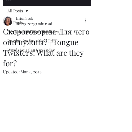
All Posts
larisafayuk
All Posts
Mar 13, 2023
3 min read
Скороговорки. Для чего
Key Russian Grammar Rules
они нужны? | Tongue
Russian for Your Next Trip
Words You Can Use Today
Twisters. What are they
for?
Updated:
Mar 4, 2024