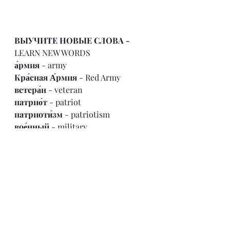
ВЫУЧИТЕ НОВЫЕ СЛОВА - 
LEARN NEW WORDS
а́рмия
 - army
Кра́сная А́рмия
 - Red Army
ветера́н
 - veteran
патрио́т
 - patriot
патриоти́зм
 - patriotism
вое́нный
 - military
пара́д
 - parade
защища́ть
 - to defend
защи́тник
 - defender
Оте́чество
 - Fatherland
Ро́дина
 - Motherland
защища́ть (что?) Оте́чество / 
Ро́дину 
- to defend the Fatherland 
/Motherland